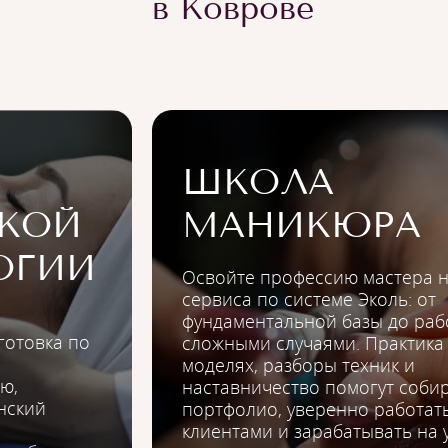
в Коврове
ШКОЛА
КОЙ
МАНИКЮРА
ОГИИ
Освойте профессию мастера н
сервиса по системе Эколь: от
фундаментальной базы до раб
готовка по
сложными случаями. Практика
моделях, разборы техник и
ю,
наставничество помогут соби
нский
портфолио, уверенно работать
клиентами и зарабатывать на 