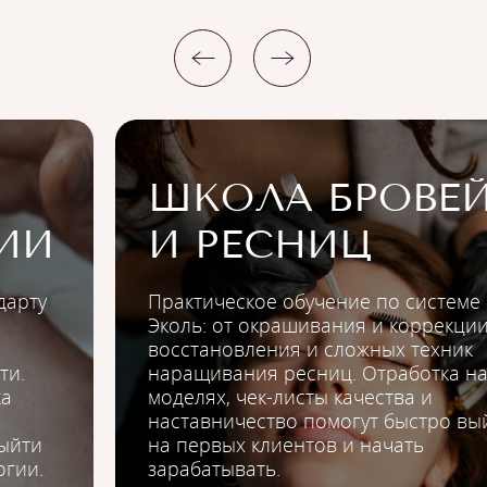
ШКОЛА БРОВЕ
ИИ
И РЕСНИЦ
дарту
Практическое обучение по системе
Эколь: от окрашивания и коррекции
восстановления и сложных техник
ти.
наращивания ресниц. Отработка н
ка
моделях, чек-листы качества и
наставничество помогут быстро вы
ыйти
на первых клиентов и начать
огии.
зарабатывать.