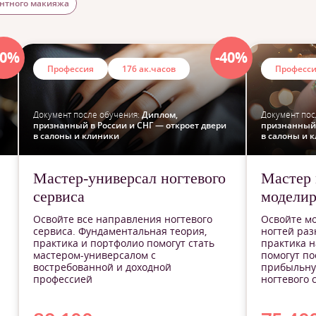
ентного макияжа
40%
-40%
Профессия
176 ак.часов
Професс
Документ после обучения:
Диплом,
Документ пос
признанный в России и СНГ — откроет двери
признанный 
в салоны и клиники
в салоны и 
Мастер-универсал ногтевого
Мастер
сервиса
моделир
Освойте все направления ногтевого
Освойте м
сервиса. Фундаментальная теория,
ногтей раз
практика и портфолио помогут стать
практика н
мастером-универсалом с
помогут по
востребованной и доходной
прибыльну
профессией
ногтевого 