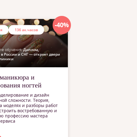
-40%
ия
136 ак.часов
ле обучения:
Диплом,
в России и СНГ — откроет двери
клиники
 маникюра и
ования ногтей
оделирование и дизайн
ной сложности. Теория,
а моделях и разборы работ
строить востребованную и
ю профессию мастера
сервиса