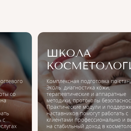
ШКОЛА
КОСМЕТОЛОГ
огтевого
Комплексная подготовка по стан
Эколь: диагностика кожи,
оты со
терапевтические и аппаратные
 на
методики, протоколы безопаснос
Практические модули и поддерж
рать
наставников помогут работать с
 с
клиентами профессионально и в
услугах
на стабильный доход в косметол