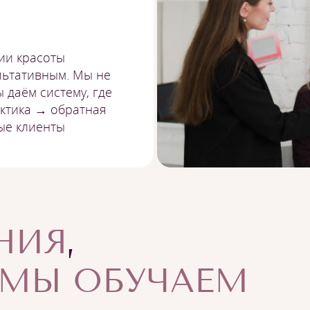
ии красоты
льтативным. Мы не
 даём систему, где
актика → обратная
ые клиенты
НИЯ
,
МЫ ОБУЧАЕМ