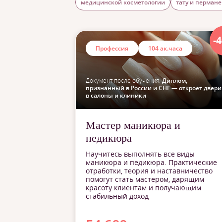
медицинской косметологии
тату и перман
-
Профессия
104 ак.часа
Документ после обучения:
Диплом,
признанный в России и СНГ — откроет двери
в салоны и клиники
Мастер маникюра и
педикюра
Научитесь выполнять все виды
маникюра и педикюра. Практические
отработки, теория и наставничество
помогут стать мастером, дарящим
красоту клиентам и получающим
стабильный доход