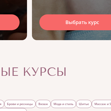
Выбрать курс
ЫЕ КУРСЫ
я
Брови и ресницы
Визаж
Мода и стиль
Шитье
Массаж и 