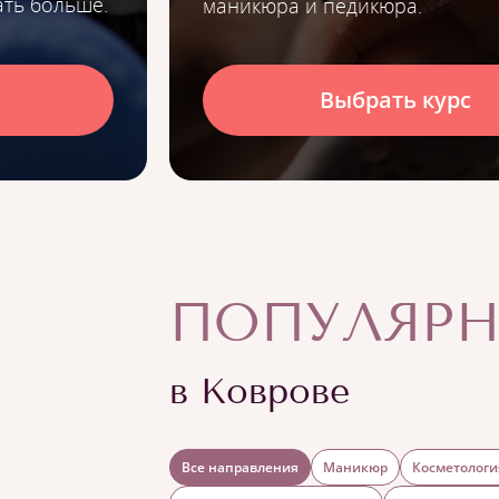
ть больше.
маникюра и педикюра.
Выбрать курс
ПОПУЛЯРН
в Коврове
Все направления
Маникюр
Косметологи