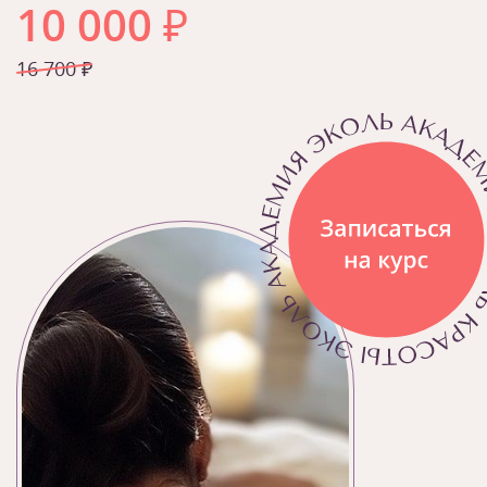
10 000
₽
16 700 ₽