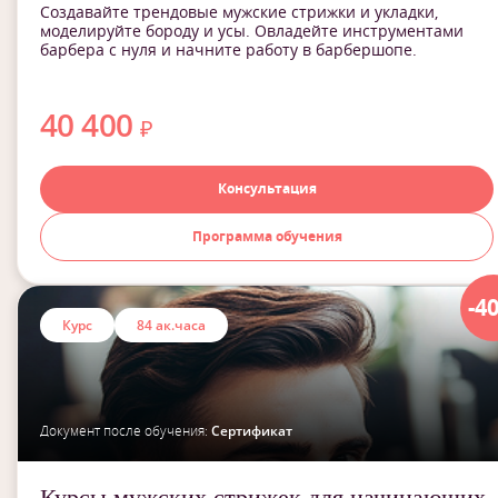
Создавайте трендовые мужские стрижки и укладки,
моделируйте бороду и усы. Овладейте инструментами
барбера с нуля и начните работу в барбершопе.
40 400
₽
Консультация
Программа обучения
-4
Курс
84 ак.часа
Документ после обучения:
Сертификат
Курсы мужских стрижек для начинающих