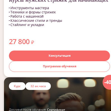
Инструменты мастера
Техники и формы стрижек
Работа с машинкой
Классические стили и тренды
Стайлинг и укладки
27 800
₽
Консультация
Программа обучения
-4
Курс
32 ак.часа
Документ после обучения:
Сертификат