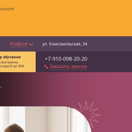
формате
Ковров
ул. Комсомольская, 34
р обучения
+7-910-098-20-20
 программу
Заказать звонок
скидкой до 40%
"