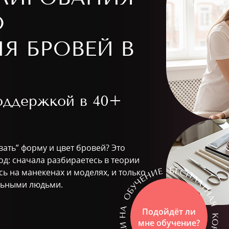
О
Я БРОВЕЙ В
поддержкой в
40+
вать” форму и цвет бровей? Это
д: сначала разбираетесь в теории
ь на манекенах и моделях, и только
альными людьми.
Подойдёт ли
мне обучение?