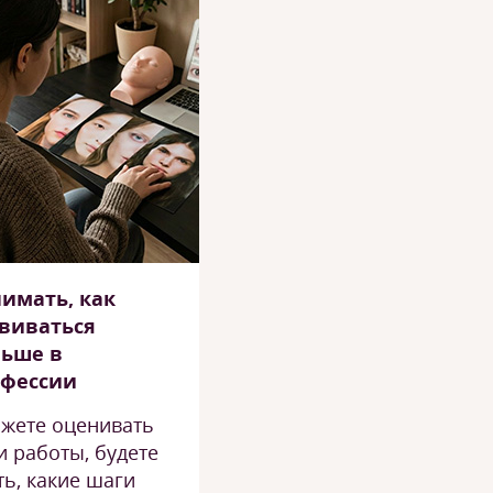
имать, как
виваться
льше в
офессии
жете оценивать
и работы, будете
ть, какие шаги