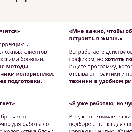
учится»
«Мне важно, чтобы о
встроить в жизнь»
коррекцию и
 сложных клиентов —
Вы работаете действую
ужскими бровями.
графиком, но
хотите п
ые методы
Ищете программу, котор
хники колористики,
отрыва от практики и п
без подготовки.
техники в удобном ри
угает»
«Я уже работаю, но ч
 бровям, но
Вы уже принимаете клие
очно для работы со
подборе оттенка для св
о колористика блонд
коррекции нитью. Хочет