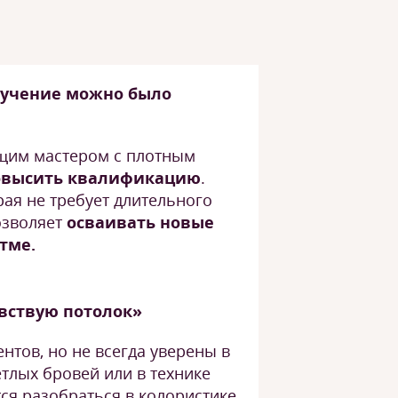
бучение можно было
щим мастером с плотным
овысить квалификацию
.
ая не требует длительного
озволяет
осваивать новые
тме.
увствую потолок»
нтов, но не всегда уверены в
етлых бровей или в технике
ся разобраться в колористике,