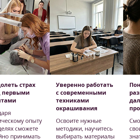
олеть страх
Уверенно работать
Пон
д первыми
с современными
раз
нтами
техниками
да
окрашивания
пр
даря
ическому опыту
Освоите нужные
Смо
делях сможете
методики, научитесь
сво
йно принимать
выбирать материалы
зна