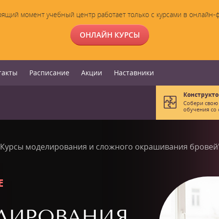
оящий момент учебный центр работает только с курсами в онлайн-
ОНЛАЙН КУРСЫ
такты
Расписание
Акции
Наставники
Конструкто
Собери свою
обучения со 
"Курсы моделирования и сложного окрашивания бровей
Е
ЛИРОВАНИЯ