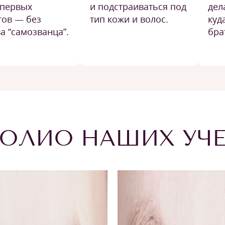
 первых
и подстраиваться под
дел
тов — без
тип кожи и волос.
куд
а “самозванца”.
бра
ОЛИО НАШИХ УЧ