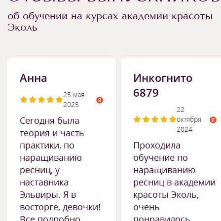
об обучении на курсах академии красоты
Эколь
Анна
Инкогнито
6879
25 мая
2025
22
Сегодня была
октября
2024
теория и часть
практики, по
Проходила
наращиванию
обучение по
ресниц, у
наращиванию
наставника
ресниц в академии
Эльвиры. Я в
красоты Эколь,
восторге, девочки!
очень
Все подробно
понравилось