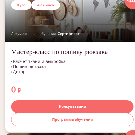
-4
Курс
4 ак.часа
Документ после обучения:
Сертификат
Мастер-класс по пошиву рюкзака
Расчет ткани и выкройка
Пошив рюкзака
Декор
0
₽
Консультация
Программа обучения