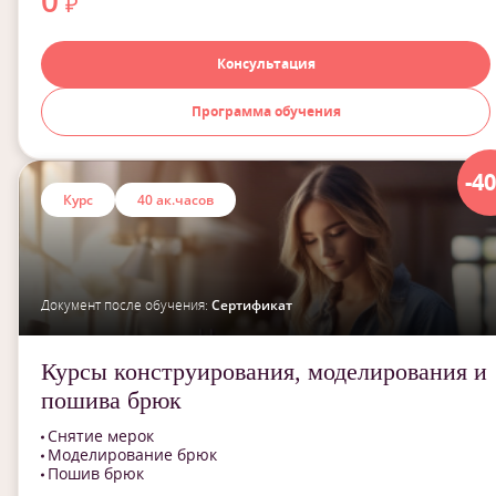
0
₽
Консультация
Программа обучения
-4
Курс
40 ак.часов
Документ после обучения:
Сертификат
Курсы конструирования, моделирования и
пошива брюк
Снятие мерок
Моделирование брюк
Пошив брюк