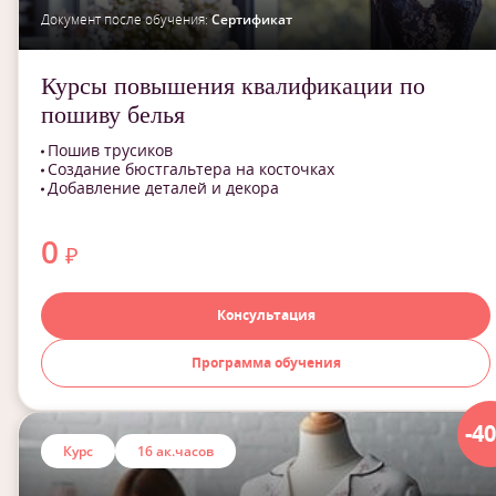
Документ после обучения:
Сертификат
Курсы повышения квалификации по
пошиву белья
Пошив трусиков
Создание бюстгальтера на косточках
Добавление деталей и декора
0
₽
Консультация
Программа обучения
-4
Курс
16 ак.часов