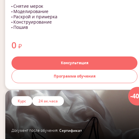
Снятие мерок
Моделирование
Раскрой и примерка
Конструирование
Пошив
0
₽
Консультация
Программа обучения
-4
Курс
24 ак.часа
Документ после обучения:
Сертификат