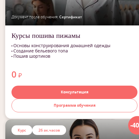
Документ после обучения:
Сертификат
Курсы пошива пижамы
Основы конструирования домашней одежды
Создание бельевого топа
Пошив шортиков
0
₽
Консультация
Программа обучения
-4
Курс
26 ак.часов